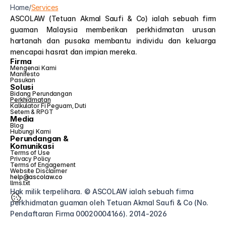
Home
/
Services
ASCOLAW (Tetuan Akmal Saufi & Co) ialah sebuah firm 
guaman Malaysia memberikan perkhidmatan urusan 
hartanah dan pusaka membantu individu dan keluarga 
mencapai hasrat dan impian mereka.
Firma
Mengenai Kami
Manifesto
Pasukan
Solusi
Bidang Perundangan
Perkhidmatan
Kalkulator Fi Peguam, Duti 
Setem & RPGT
Media
Blog
Hubungi Kami
Perundangan &
Komunikasi
Terms of Use
Privacy Policy
Terms of Engagement
Website Disclaimer
help@ascolaw.co
llms.txt
Hak milik terpelihara. © ASCOLAW ialah sebuah firma 
perkhidmatan guaman oleh Tetuan Akmal Saufi & Co (No. 
Pendaftaran Firma 00020004166). 2014-2026