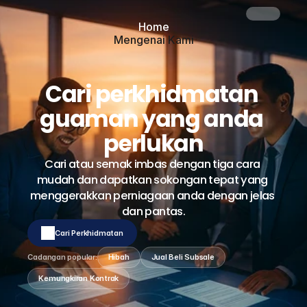
Home
Mengenai Kami
Perkhidmatan
Blog
Hubungi Kami
Cari perkhidmatan 
Button
guaman yang anda 
perlukan
Cari atau semak imbas dengan tiga cara 
mudah dan dapatkan sokongan tepat yang 
menggerakkan perniagaan anda dengan jelas 
dan pantas.
Cari Perkhidmatan
Cadangan popular:
Hibah
Jual Beli Subsale
Kemungkiran Kontrak