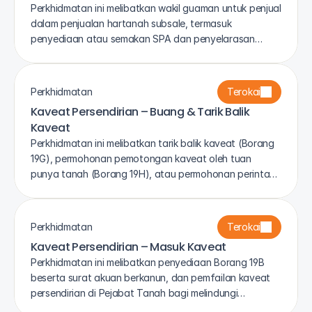
Perkhidmatan ini melibatkan wakil guaman untuk penjual
dalam penjualan hartanah subsale, termasuk
penyediaan atau semakan SPA dan penyelarasan
penyerahan hakmilik dengan bayaran.
Perkhidmatan
Terokai
Kaveat Persendirian – Buang & Tarik Balik 
Kaveat
Perkhidmatan ini melibatkan tarik balik kaveat (Borang
19G), permohonan pemotongan kaveat oleh tuan
punya tanah (Borang 19H), atau permohonan perintah
Mahkamah Tinggi di bawah Seksyen 327, termasuk
tuntutan pampasan bagi kaveat yang tidak berasas di
bawah Seksyen 329 Kanun Tanah Negara.
Perkhidmatan
Terokai
Kaveat Persendirian – Masuk Kaveat
Perkhidmatan ini melibatkan penyediaan Borang 19B
beserta surat akuan berkanun, dan pemfailan kaveat
persendirian di Pejabat Tanah bagi melindungi
kepentingan anda di bawah Seksyen 323 Kanun Tanah